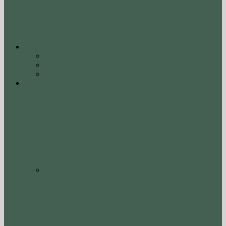
Ο Σύλλογος
Ιστορία του Συλλόγου
Μέλη Δ.Σ.
Καταστατικό
Το χωριό μας η Βρίσα
Η ιστορία του χωριού