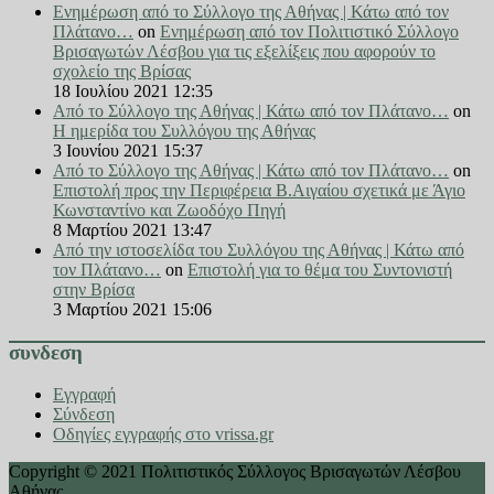
Ενημέρωση από το Σύλλογο της Αθήνας | Κάτω από τον
Πλάτανο…
on
Ενημέρωση από τον Πολιτιστικό Σύλλογο
Βρισαγωτών Λέσβου για τις εξελίξεις που αφορούν το
σχολείο της Βρίσας
18 Ιουλίου 2021 12:35
Από το Σύλλογο της Αθήνας | Κάτω από τον Πλάτανο…
on
Η ημερίδα του Συλλόγου της Αθήνας
3 Ιουνίου 2021 15:37
Από το Σύλλογο της Αθήνας | Κάτω από τον Πλάτανο…
on
Επιστολή προς την Περιφέρεια Β.Αιγαίου σχετικά με Άγιο
Κωνσταντίνο και Ζωοδόχο Πηγή
8 Μαρτίου 2021 13:47
Από την ιστοσελίδα του Συλλόγου της Αθήνας | Κάτω από
τον Πλάτανο…
on
Επιστολή για το θέμα του Συντονιστή
στην Βρίσα
3 Μαρτίου 2021 15:06
συνδεση
Εγγραφή
Σύνδεση
Οδηγίες εγγραφής στο vrissa.gr
Copyright © 2021 Πολιτιστικός Σύλλογος Βρισαγωτών Λέσβου
Αθήνας