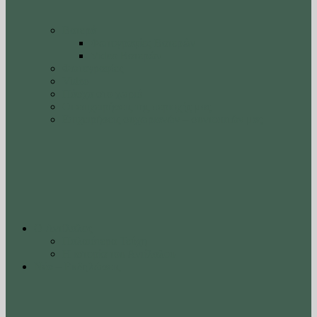
Βατερά
Φωτογραφίες Βατερών
Video Βατερών
Φωτογραφίες
Video
Πάσχα στο χωριό
Οι επιχειρήσεις της περιοχής μας
Επιχειρήσεις συχωριανών – συντοπιτών μας
O Αντίλαλος
Παλαιότερα Τεύχη
Η ιστορία του Αντίλαλου
Νέα – Εκδηλώσεις