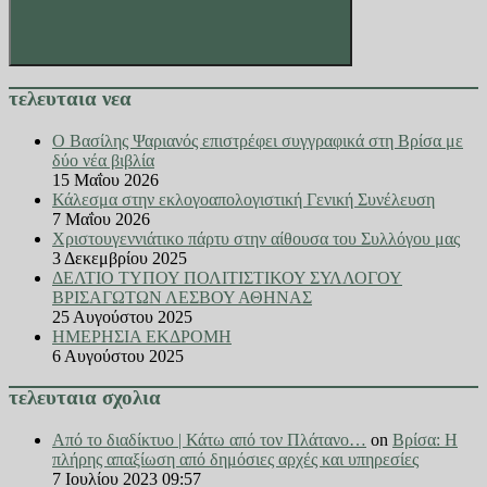
Search
τελευταια νεα
Ο Βασίλης Ψαριανός επιστρέφει συγγραφικά στη Βρίσα με
δύο νέα βιβλία
15 Μαΐου 2026
Κάλεσμα στην εκλογοαπολογιστική Γενική Συνέλευση
7 Μαΐου 2026
Χριστουγεννιάτικο πάρτυ στην αίθουσα του Συλλόγου μας
3 Δεκεμβρίου 2025
ΔΕΛΤΙΟ ΤΥΠΟΥ ΠΟΛΙΤΙΣΤΙΚΟΥ ΣΥΛΛΟΓΟΥ
ΒΡΙΣΑΓΩΤΩΝ ΛΕΣΒΟΥ ΑΘΗΝΑΣ
25 Αυγούστου 2025
ΗΜΕΡΗΣΙΑ ΕΚΔΡΟΜΗ
6 Αυγούστου 2025
τελευταια σχολια
Από το διαδίκτυο | Κάτω από τον Πλάτανο…
on
Βρίσα: Η
πλήρης απαξίωση από δημόσιες αρχές και υπηρεσίες
7 Ιουλίου 2023 09:57